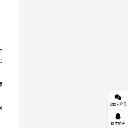
平
试
保
微信公众号
网
国才助手