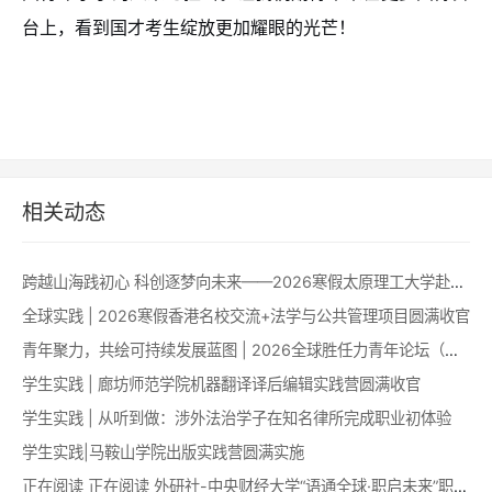
台上，看到国才考生绽放更加耀眼的光芒！
相关动态
跨越山海践初心 科创逐梦向未来——2026寒假太原理工大学赴澳科技创新能力提升项目圆满收官
全球实践 | 2026寒假香港名校交流+法学与公共管理项目圆满收官
青年聚力，共绘可持续发展蓝图 | 2026全球胜任力青年论坛（澳门）成功举办！
学生实践 | 廊坊师范学院机器翻译译后编辑实践营圆满收官
学生实践 | 从听到做：涉外法治学子在知名律所完成职业初体验
学生实践|马鞍山学院出版实践营圆满实施
正在阅读 正在阅读 外研社-中央财经大学“语通全球·职启未来”职业认知拓展训练营成功举办