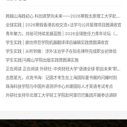
跨越山海践初心 科创逐梦向未来——2026寒假太原理工大学赴澳科技创新能力提升项目圆满收官
全球实践 | 2026寒假香港名校交流+法学与公共管理项目圆满收官
青年聚力，共绘可持续发展蓝图 | 2026全球胜任力青年论坛（澳门）成功举办！
学生实践 | 廊坊师范学院机器翻译译后编辑实践营圆满收官
学生实践 | 从听到做：涉外法治学子在知名律所完成职业初体验
学生实践|马鞍山学院出版实践营圆满实施
正在阅读 正在阅读 外研社-中央财经大学“语通全球·职启未来”职业认知拓展训练营成功举办
志愿星光，点亮书海：记国才考生在上海国际童书展的闪耀时刻
珠海科技学院与中国外语测评中心共建国际人才英语考试考点
外研社支持华北理工大学轻工学院赴阿里巴巴集团开展参访调研